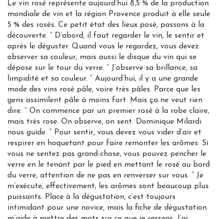
Le vin rosé représente aujourd’hui 8,5 % de la production
mondiale de vin et la région Provence produit à elle seule
5 % des rosés. Ce petit état des lieux posé, passons à la
découverte. ” D’abord, il faut regarder le vin, le sentir et
après le déguster. Quand vous le regardez, vous devez
observer sa couleur, mais aussi le disque du vin qui se
dépose sur le tour du verre. ” J’observe sa brillance, sa
limpidité et sa couleur. ” Aujourd’hui, il y a une grande
mode des vins rosé pâle, voire très pâles. Parce que les
gens assimilent pâle à moins fort. Mais ça ne veut rien
dire. ” On commence par un premier rosé à la robe claire,
mais très rose. On observe, on sent. Dominique Milardi
nous guide. ” Pour sentir, vous devez vous vider d’air et
respirer en hoquetant pour faire remonter les arômes. Si
vous ne sentez pas grand-chose, vous pouvez pencher le
verre en le tenant par le pied en mettant le rosé au bord
du verre, attention de ne pas en renverser sur vous. ” Je
m’exécute, effectivement, les arômes sont beaucoup plus
puissants. Place à la dégustation, c’est toujours
intimidant pour une novice, mais la fiche de dégustation
m’aide à mettre des mots sur ce que je ressens. J’ai