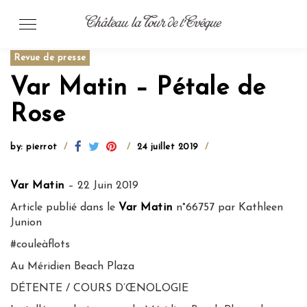
Skip
to
content
Revue de presse
Var Matin – Pétale de
Rose
by: pierrot
24 juillet 2019
Var Matin
– 22 Juin 2019
Article publié dans le
Var Matin
n°66757 par Kathleen
Junion
#couleàflots
Au Méridien Beach Plaza
DÉTENTE / COURS D’ŒNOLOGIE