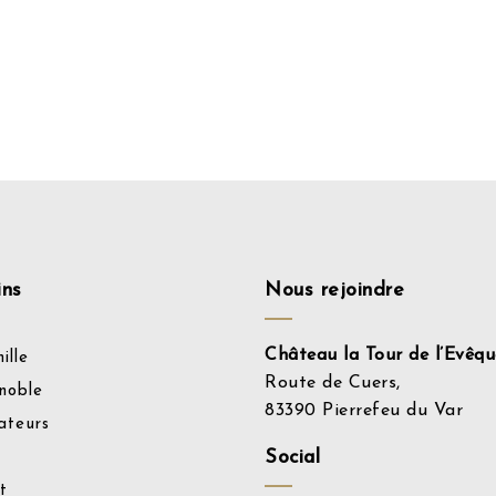
ins
Nous rejoindre
Château la Tour de l’Evêqu
ille
Route de Cuers,
noble
83390 Pierrefeu du Var
ateurs
Social
t